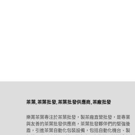
茶葉,茶葉批發,茶葉批發供應商,茶廠批發
樂菁茶葉專注於茶葉批發，製茶廠直營批發，是專業
與友善的茶葉批發供應商，茶葉批發夥伴們的堅強後
盾，引進茶葉自動化包裝設備，包括自動化機台、製