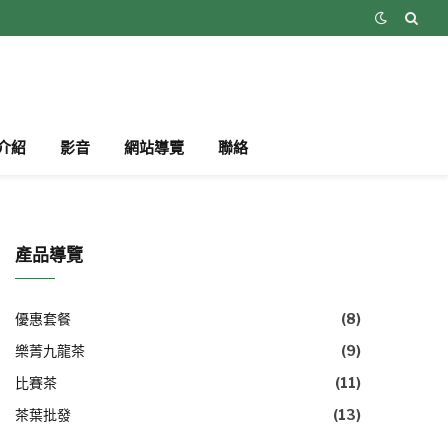
介紹
影音
網站導覽
聯絡
產品導覽
優惠套餐
(8)
樂菁九龍茶
(9)
比賽茶
(11)
茶葉批發
(13)