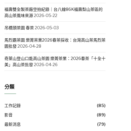
福壽雙全製茶廠空拍紀錄｜台八線86K福壽梨山茶區的
高山茶風味來源
2026-05-22
吊橋頭茶園 春茶
2026-05-03
馬烈霸茶園 樂菁茶業2026春茶採收：台灣高山茶馬烈茶
園批發
2026-04-28
奇萊山登山口能高山茶園 樂菁茶業：2026春茶「十全十
美」高山茶批發
2026-04-26
分類
工作記錄
(85)
影音
(89)
最新消息
(79)