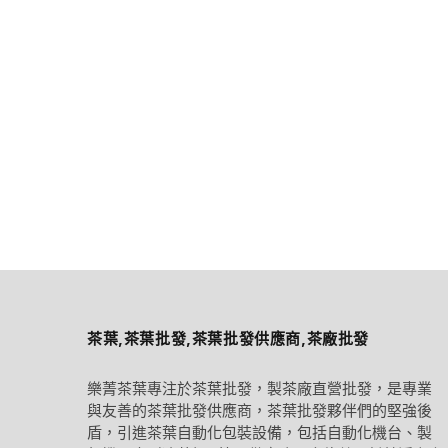
茶葉,茶葉批發,茶葉批發供應商,茶廠批發
樂菁茶葉專注於茶葉批發，製茶廠直營批發，是專業
與友善的茶葉批發供應商，茶葉批發夥伴們的堅強後
盾，引進茶葉自動化包裝設備，包括自動化機台、製