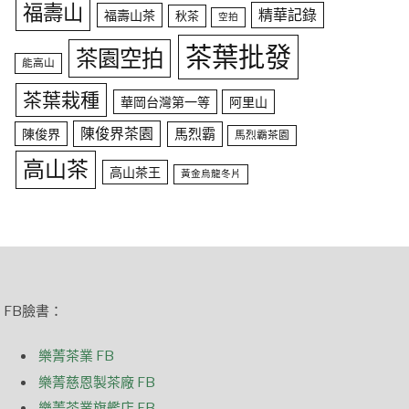
福壽山
精華記錄
福壽山茶
秋茶
空拍
茶葉批發
茶園空拍
能高山
茶葉栽種
華岡台灣第一等
阿里山
陳俊界茶園
馬烈霸
陳俊界
馬烈霸茶園
高山茶
高山茶王
黃金烏龍冬片
FB臉書：
樂菁茶業 FB
樂菁慈恩製茶廠 FB
樂菁茶業旗艦店 FB