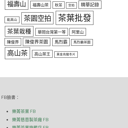
福壽山
精華記錄
福壽山茶
秋茶
空拍
茶葉批發
茶園空拍
能高山
茶葉栽種
華岡台灣第一等
阿里山
陳俊界茶園
馬烈霸
陳俊界
馬烈霸茶園
高山茶
高山茶王
黃金烏龍冬片
FB臉書：
樂菁茶業 FB
樂菁慈恩製茶廠 FB
樂菁茶業旗艦店 FB