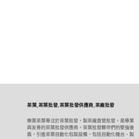
茶葉,茶葉批發,茶葉批發供應商,茶廠批發
樂菁茶葉專注於茶葉批發，製茶廠直營批發，是專業
與友善的茶葉批發供應商，茶葉批發夥伴們的堅強後
盾，引進茶葉自動化包裝設備，包括自動化機台、製