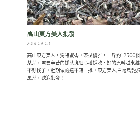
高山東方美人批發
2019-09-03
高山東方美人，獨特蜜香，茶型優雅，一斤約12500
茶芽，需要辛苦的採茶班細心地採收，好的原料越來越
不好找了，近期做的還不錯一批，東方美人,白毫烏龍,
風茶，歡迎批發！