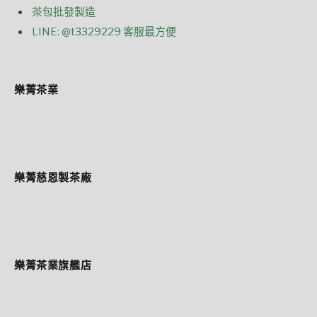
茶包批發製造
LINE: @t3329229 客服最方便
樂菁茶業
樂菁慈恩製茶廠
樂菁茶業旗艦店