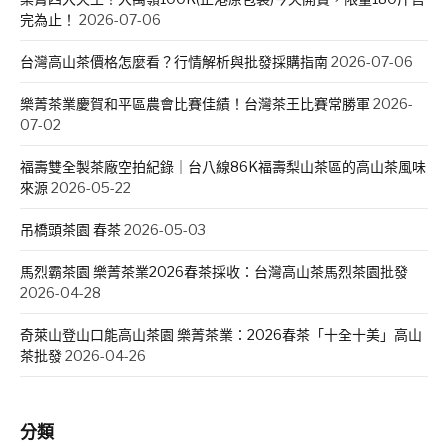
完為止！
2026-07-06
台灣高山茶價格怎麼看？行情解析與批發採購指南
2026-07-06
樂菁茶業慶賀和平區農會比賽佳績！台灣茶王比賽常勝軍
2026-
07-02
福壽雙全製茶廠空拍紀錄｜台八線86K福壽梨山茶區的高山茶風味
來源
2026-05-22
吊橋頭茶園 春茶
2026-05-03
馬烈霸茶園 樂菁茶業2026春茶採收：台灣高山茶馬烈茶園批發
2026-04-28
奇萊山登山口能高山茶園 樂菁茶業：2026春茶「十全十美」高山
茶批發
2026-04-26
分類