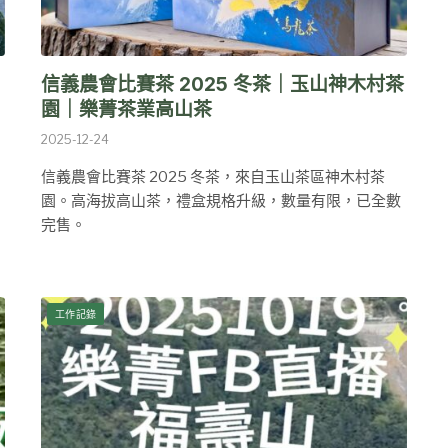
信義農會比賽茶 2025 冬茶｜玉山神木村茶
園｜樂菁茶業高山茶
2025-12-24
信義農會比賽茶 2025 冬茶，來自玉山茶區神木村茶
園。高海拔高山茶，禮盒規格升級，數量有限，已全數
完售。
工作記錄