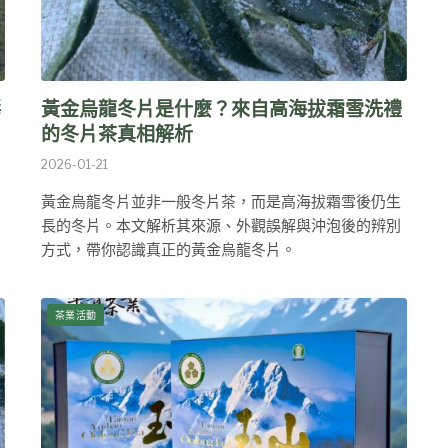
壽
黃金烏龍冬片是什麼？來自高海拔霜雪洗禮
的冬片茶真相解析
2026-01-21
黃金烏龍冬片並非一般冬片茶，而是高海拔霜雪後仍生
長的冬片。本文解析其來源、外觀誤解與沖泡後的辨別
方式，帶你認識真正的黃金烏龍冬片。
茶業活動