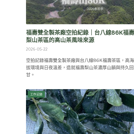
福壽雙全製茶廠空拍紀錄｜台八線86K福
梨山茶區的高山茶風味來源
2026-05-22
空拍記錄福壽雙全製茶廠與台八線86K福壽茶區，高海
拔環境與日夜溫差，造就福壽梨山茶濃厚山韻與持久回
甘。
工作記錄