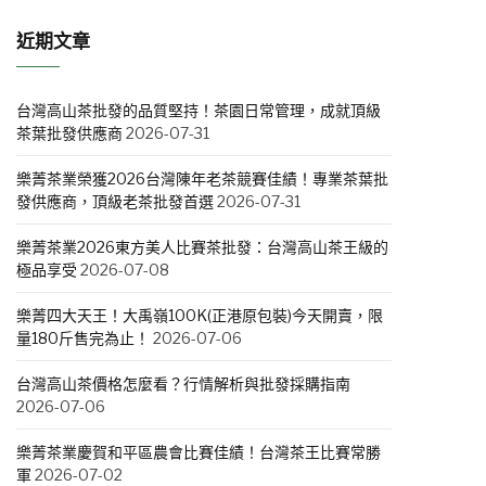
近期文章
台灣高山茶批發的品質堅持！茶園日常管理，成就頂級
茶葉批發供應商
2026-07-31
樂菁茶業榮獲2026台灣陳年老茶競賽佳績！專業茶葉批
發供應商，頂級老茶批發首選
2026-07-31
樂菁茶業2026東方美人比賽茶批發：台灣高山茶王級的
極品享受
2026-07-08
樂菁四大天王！大禹嶺100K(正港原包裝)今天開賣，限
量180斤售完為止！
2026-07-06
台灣高山茶價格怎麼看？行情解析與批發採購指南
2026-07-06
樂菁茶業慶賀和平區農會比賽佳績！台灣茶王比賽常勝
軍
2026-07-02