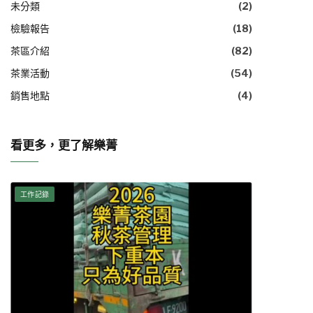
未分類
(2)
檢驗報告
(18)
茶區介紹
(82)
茶業活動
(54)
銷售地點
(4)
看更多，更了解樂菁
工作記錄