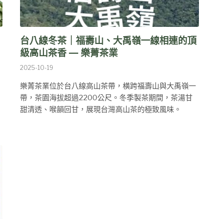
台八線冬茶｜福壽山、大禹嶺一線相連的頂
級高山茶香 — 樂菁茶業
2025-10-19
樂菁茶業位於台八線高山茶帶，橫跨福壽山與大禹嶺一
帶，茶園海拔超過2200公尺。冬季製茶期間，茶湯甘
甜清透、喉韻回甘，展現台灣高山茶的極致風味。