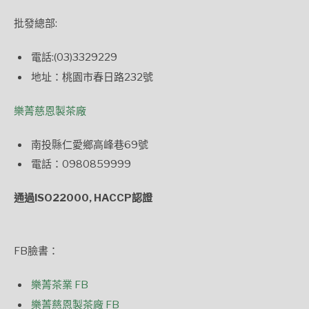
批發總部:
電話:(03)3329229
地址：桃園市春日路232號
樂菁慈恩製茶廠
南投縣仁愛鄉高峰巷69號
電話：0980859999
通過ISO22000, HACCP認證
FB臉書：
樂菁茶業 FB
樂菁慈恩製茶廠 FB