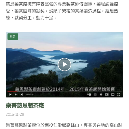
慈恩製茶廠擁有陣容堅強的專業製茶師傅團隊，製程嚴謹控
管，製茶團隊的默契，滑順了繁複的茶葉製造過程，經驗熟
練，默契分工，動力十足。
影音
樂菁慈恩製茶廠
2015-11-29
樂菁慈恩製茶廠位於南投仁愛鄉高峰山，專業與在地的高山製