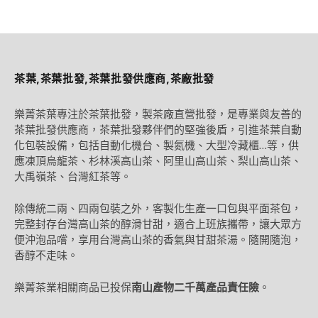
茶葉,茶葉批發,茶葉批發供應商,茶廠批發
樂菁茶葉專注於茶葉批發，製茶廠直營批發，是專業與友善的
茶葉批發供應商，茶葉批發夥伴們的堅強後盾，引進茶葉自動
化包裝設備，包括自動化機台、製氮機、大型冷藏櫃…等，供
應凍頂烏龍茶、杉林溪高山茶、阿里山高山茶、梨山高山茶、
大禹嶺茶、台灣紅茶等。
除傳統二兩、四兩包裝之外，客製化生產一口包與平面茶包，
完整封存台灣高山茶的醇滑甘甜，適合上班族攜帶，讓大眾方
便沖泡品嚐，享用台灣高山茶的香氣與甘甜茶湯。隨開隨泡，
香醇不走味。
樂菁茶業相關商品已投保
南山產物二千萬產品責任險
。