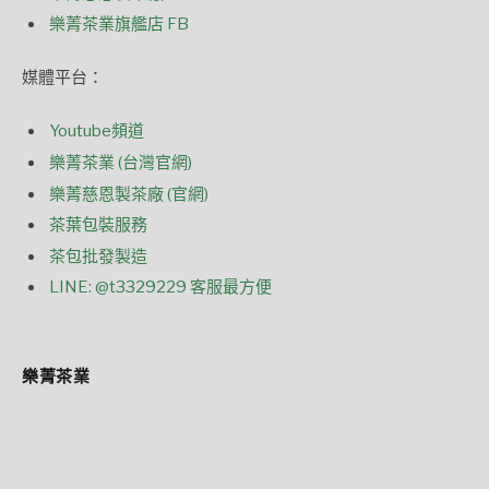
樂菁茶業旗艦店 FB
媒體平台：
Youtube頻道
樂菁茶業 (台灣官網)
樂菁慈恩製茶廠 (官網)
茶葉包裝服務
茶包批發製造
LINE: @t3329229 客服最方便
樂菁茶業