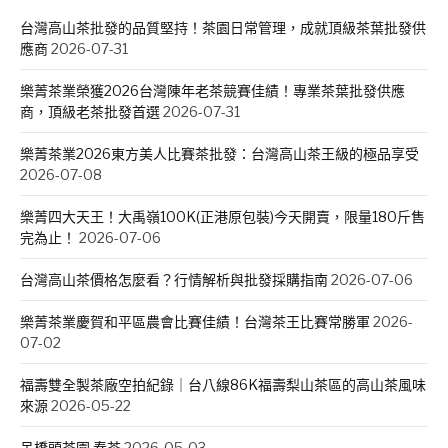
台灣高山茶批發的品質堅持！茶園日常管理，成就頂級茶葉批發供
應商
2026-07-31
樂菁茶業榮獲2026台灣陳年老茶競賽佳績！專業茶葉批發供應
商，頂級老茶批發首選
2026-07-31
樂菁茶業2026東方美人比賽茶批發：台灣高山茶王級的極品享受
2026-07-08
樂菁四大天王！大禹嶺100K(正港原包裝)今天開賣，限量180斤售
完為止！
2026-07-06
台灣高山茶價格怎麼看？行情解析與批發採購指南
2026-07-06
樂菁茶業慶賀和平區農會比賽佳績！台灣茶王比賽常勝軍
2026-
07-02
福壽雙全製茶廠空拍紀錄｜台八線86K福壽梨山茶區的高山茶風味
來源
2026-05-22
吊橋頭茶園 春茶
2026-05-03