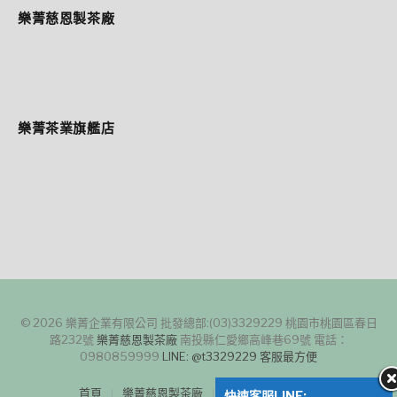
樂菁慈恩製茶廠
樂菁茶業旗艦店
© 2026 樂菁企業有限公司 批發總部:(03)3329229 桃園市桃園區春日
路232號
樂菁慈恩製茶廠
南投縣仁愛鄉高峰巷69號 電話：
0980859999
LINE: @t3329229 客服最方便
首頁
樂菁慈恩製茶廠
茶葉包裝
茶包製造
快速客服LINE: