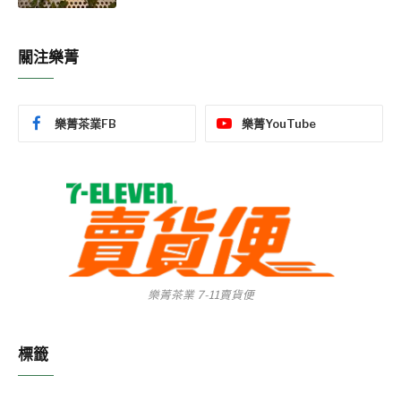
關注樂菁
樂菁茶業FB
樂菁YouTube
樂菁茶業 7-11賣貨便
標籤