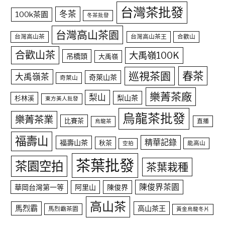
台灣茶批發
冬茶
100k茶園
冬茶批發
台灣高山茶園
台灣高山茶
台灣高山茶王
合歡山
合歡山茶
大禹嶺100K
吊橋頭
大禹嶺
春茶
巡視茶園
大禹嶺茶
奇萊山茶
奇萊山
樂菁茶廠
梨山
梨山茶
杉林溪
東方美人批發
烏龍茶批發
樂菁茶業
比賽茶
直播
烏龍茶
福壽山
精華記錄
福壽山茶
秋茶
能高山
空拍
茶葉批發
茶園空拍
茶葉栽種
陳俊界茶園
華岡台灣第一等
阿里山
陳俊界
高山茶
馬烈霸
高山茶王
馬烈霸茶園
黃金烏龍冬片