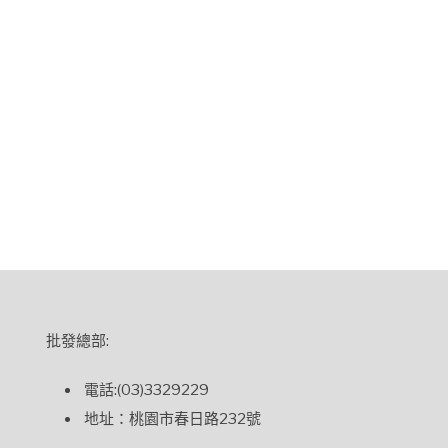
批發總部:
電話:(03)3329229
地址：桃園市春日路232號