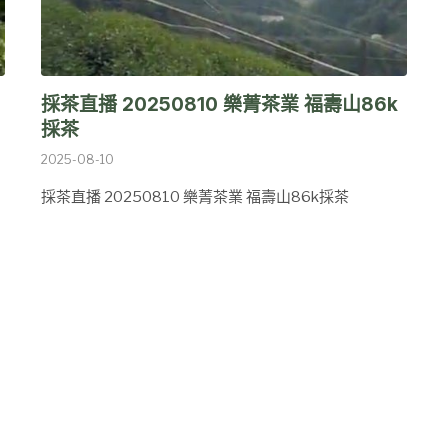
採茶直播 20250810 樂菁茶業 福壽山86k
採茶
2025-08-10
採茶直播 20250810 樂菁茶業 福壽山86k採茶