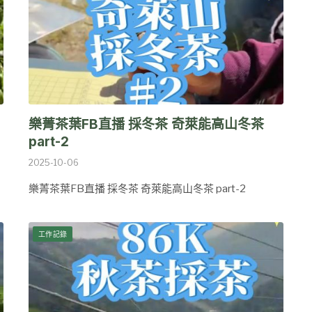
山
樂菁茶葉FB直播 採冬茶 奇萊能高山冬茶
part-2
2025-10-06
樂菁茶葉FB直播 採冬茶 奇萊能高山冬茶 part-2
工作記錄