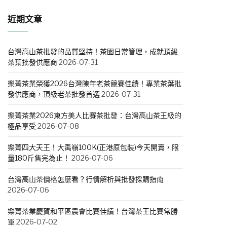
近期文章
台灣高山茶批發的品質堅持！茶園日常管理，成就頂級
茶葉批發供應商
2026-07-31
樂菁茶業榮獲2026台灣陳年老茶競賽佳績！專業茶葉批
發供應商，頂級老茶批發首選
2026-07-31
樂菁茶業2026東方美人比賽茶批發：台灣高山茶王級的
極品享受
2026-07-08
樂菁四大天王！大禹嶺100K(正港原包裝)今天開賣，限
量180斤售完為止！
2026-07-06
台灣高山茶價格怎麼看？行情解析與批發採購指南
2026-07-06
樂菁茶業慶賀和平區農會比賽佳績！台灣茶王比賽常勝
軍
2026-07-02