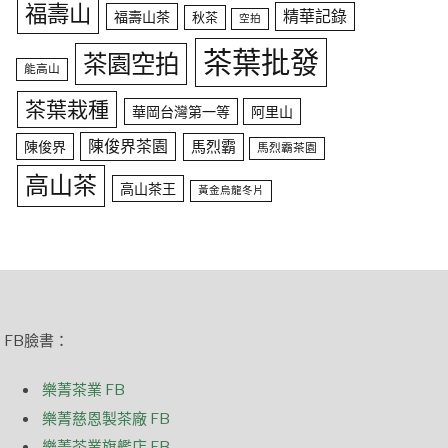
福壽山
精華記錄
福壽山茶
秋茶
空拍
茶葉批發
茶園空拍
能高山
茶葉栽種
華岡台灣第一等
阿里山
陳俊界茶園
馬烈霸
陳俊界
馬烈霸茶園
高山茶
高山茶王
黃金烏龍冬片
FB臉書：
樂菁茶業 FB
樂菁慈恩製茶廠 FB
樂菁茶業旗艦店 FB