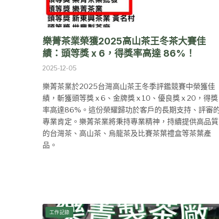
樂菁茶業榮獲2025高山茶王冬茶大賽佳
績：頭等獎 x 6，得獎率高達 86%！
2025-12-05
樂菁茶業於2025台灣高山茶王冬季評鑑競賽中榮獲佳
績，斬獲頭等獎 x 6、金牌獎 x 10、優良獎 x 20，得獎
率高達86%。這份榮耀歸功於客戶的長期支持、評審
專業肯定。樂菁茶業將秉持專業精神，持續提供高品質
的台灣茶、高山茶、烏龍茶及比賽茶葉禮盒等茶葉產
品。
工作記錄