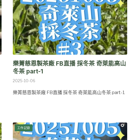
樂菁慈恩製茶廠 FB直播 採冬茶 奇萊能高山
冬茶 part-1
2025-10-06
樂菁慈恩製茶廠 FB直播 採冬茶 奇萊能高山冬茶 part-1
工作記錄