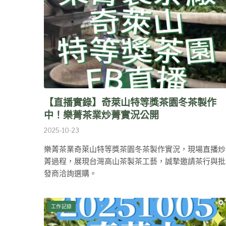
【直播實錄】奇萊山特等獎茶園冬茶製作
中！樂菁茶業炒菁實況公開
2025-10-23
樂菁茶業奇萊山特等獎茶園冬茶製作實況，現場直播炒
菁過程，展現台灣高山茶製茶工藝，誠摯邀請茶行與批
發商洽詢選購。
工作記錄