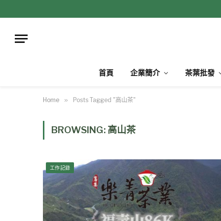
首頁
企業簡介
茶葉批發
Home
»
Posts Tagged "高山茶"
BROWSING:
高山茶
工作記錄