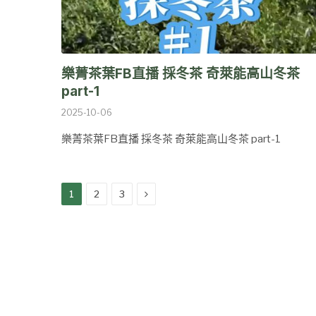
樂菁茶葉FB直播 採冬茶 奇萊能高山冬茶
part-1
2025-10-06
樂菁茶葉FB直播 採冬茶 奇萊能高山冬茶 part-1
Next
1
2
3