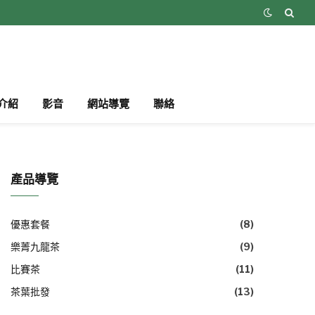
介紹
影音
網站導覽
聯絡
產品導覽
優惠套餐
(8)
樂菁九龍茶
(9)
比賽茶
(11)
茶葉批發
(13)