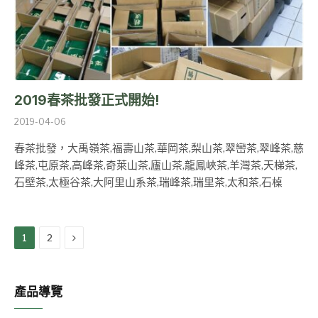
2019春茶批發正式開始!
2019-04-06
春茶批發，大禹嶺茶,福壽山茶,華岡茶,梨山茶,翠巒茶,翠峰茶,慈
峰茶,屯原茶,高峰茶,奇萊山茶,廬山茶,龍鳳峽茶,羊灣茶,天梯茶,
石壁茶,太極谷茶,大阿里山系茶,瑞峰茶,瑞里茶,太和茶,石槕
Next
1
2
產品導覽