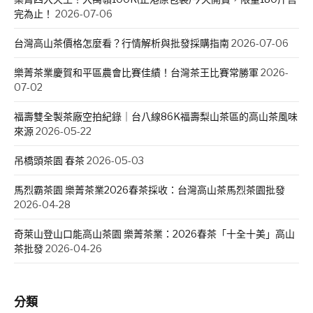
完為止！
2026-07-06
台灣高山茶價格怎麼看？行情解析與批發採購指南
2026-07-06
樂菁茶業慶賀和平區農會比賽佳績！台灣茶王比賽常勝軍
2026-
07-02
福壽雙全製茶廠空拍紀錄｜台八線86K福壽梨山茶區的高山茶風味
來源
2026-05-22
吊橋頭茶園 春茶
2026-05-03
馬烈霸茶園 樂菁茶業2026春茶採收：台灣高山茶馬烈茶園批發
2026-04-28
奇萊山登山口能高山茶園 樂菁茶業：2026春茶「十全十美」高山
茶批發
2026-04-26
分類