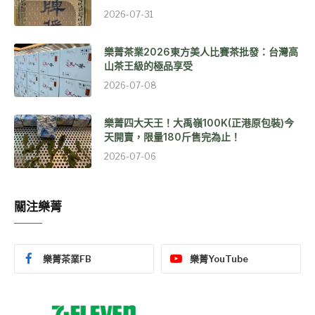
2026-07-31
樂菁茶業2026東方美人比賽茶批發：台灣高
山茶王級的極品享受
2026-07-08
樂菁四大天王！大禹嶺100K(正港原包裝)今
天開賣，限量180斤售完為止！
2026-07-06
關注樂菁
樂菁茶業FB
樂菁YouTube