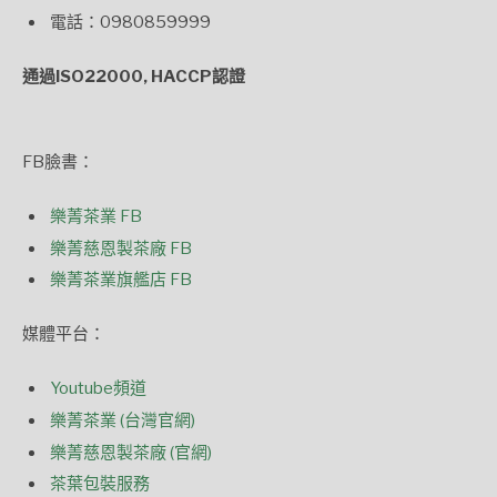
電話：0980859999
通過ISO22000, HACCP認證
FB臉書：
樂菁茶業 FB
樂菁慈恩製茶廠 FB
樂菁茶業旗艦店 FB
媒體平台：
Youtube頻道
樂菁茶業 (台灣官網)
樂菁慈恩製茶廠 (官網)
茶葉包裝服務