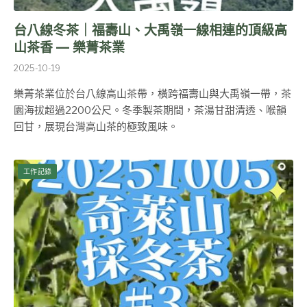
台八線冬茶｜福壽山、大禹嶺一線相連的頂級高
山茶香 — 樂菁茶業
2025-10-19
樂菁茶業位於台八線高山茶帶，橫跨福壽山與大禹嶺一帶，茶
園海拔超過2200公尺。冬季製茶期間，茶湯甘甜清透、喉韻
回甘，展現台灣高山茶的極致風味。
工作記錄