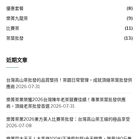
優惠套餐
(8)
樂菁九龍茶
(9)
比賽茶
(11)
茶葉批發
(13)
近期文章
台灣高山茶批發的品質堅持！茶園日常管理，成就頂級茶葉批發供
應商
2026-07-31
樂菁茶業榮獲2026台灣陳年老茶競賽佳績！專業茶葉批發供應
商，頂級老茶批發首選
2026-07-31
樂菁茶業2026東方美人比賽茶批發：台灣高山茶王級的極品享受
2026-07-08
樂菁四大天王！大禹嶺100K(正港原包裝)今天開賣，限量180斤售