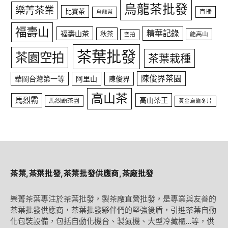
烏龍茶批發
樂菁茶業
比賽茶
直播
烏龍茶
福壽山
精華記錄
福壽山茶
秋茶
能高山
空拍
茶葉批發
茶園空拍
茶葉栽種
陳俊界茶園
華岡台灣第一等
阿里山
陳俊界
高山茶
馬烈霸
高山茶王
馬烈霸茶園
黃金烏龍冬片
茶葉,茶葉批發,茶葉批發供應商,茶廠批發
樂菁茶葉專注於茶葉批發，製茶廠直營批發，是專業與友善的
茶葉批發供應商，茶葉批發夥伴們的堅強後盾，引進茶葉自動
化包裝設備，包括自動化機台、製氮機、大型冷藏櫃…等，供