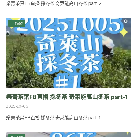
樂菁茶葉FB直播 採冬茶 奇萊能高山冬茶 part-2
工作記錄
樂菁茶葉FB直播 採冬茶 奇萊能高山冬茶 part-1
2025-10-06
樂菁茶葉FB直播 採冬茶 奇萊能高山冬茶 part-1