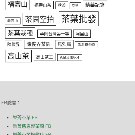
福壽山
精華記錄
福壽山茶
秋茶
空拍
茶葉批發
茶園空拍
能高山
茶葉栽種
華岡台灣第一等
阿里山
陳俊界茶園
馬烈霸
陳俊界
馬烈霸茶園
高山茶
高山茶王
黃金烏龍冬片
FB臉書：
樂菁茶業 FB
樂菁慈恩製茶廠 FB
樂菁茶業旗艦店 FB