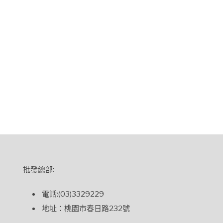
批發總部:
電話:(03)3329229
地址：桃園市春日路232號