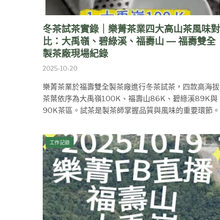
冬茶試茶實錄｜樂菁茶業四大高山茶風味對
比：大禹嶺、碧綠溪、福壽山 — 福壽雙全
製茶廠現場紀錄
2025-10-20
樂菁茶業於福壽雙全製茶廠進行冬茶試茶，四款高海拔
茶葉依序為大禹嶺100K、福壽山86K、碧綠溪89K與
90K茶區。試茶是製茶師掌握品質與風味的重要環節。
工作記錄