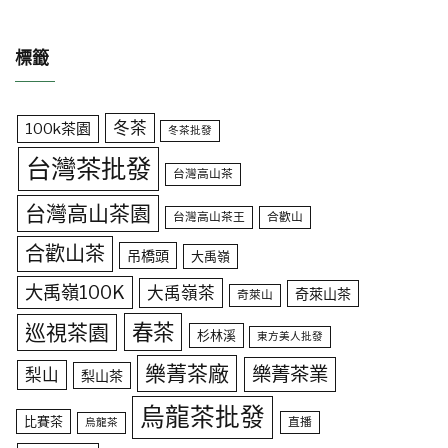
標籤
冬茶
100k茶園
冬茶批發
台灣茶批發
台灣高山茶
台灣高山茶園
台灣高山茶王
合歡山
合歡山茶
吊橋頭
大禹嶺
大禹嶺100K
大禹嶺茶
奇萊山茶
奇萊山
春茶
巡視茶園
杉林溪
東方美人批發
樂菁茶廠
樂菁茶業
梨山
梨山茶
烏龍茶批發
比賽茶
直播
烏龍茶