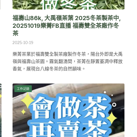
福壽山86k, 大禹嶺茶葉 2025冬茶製茶中,
20251019樂菁FB直播 福壽雙全茶廠作冬
茶
2025-10-19
樂菁茶業於福壽雙全製茶廠製作冬茶，陽台外即是大禹
嶺與福壽山茶園。霧氣翻湧間，茶菁在靜置萎凋中釋放
香氣，展現台八線冬茶的自然韻味。
工作記錄