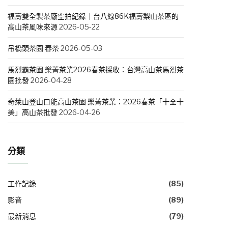
福壽雙全製茶廠空拍紀錄｜台八線86K福壽梨山茶區的
高山茶風味來源
2026-05-22
吊橋頭茶園 春茶
2026-05-03
馬烈霸茶園 樂菁茶業2026春茶採收：台灣高山茶馬烈茶
園批發
2026-04-28
奇萊山登山口能高山茶園 樂菁茶業：2026春茶「十全十
美」高山茶批發
2026-04-26
分類
工作記錄
(85)
影音
(89)
最新消息
(79)