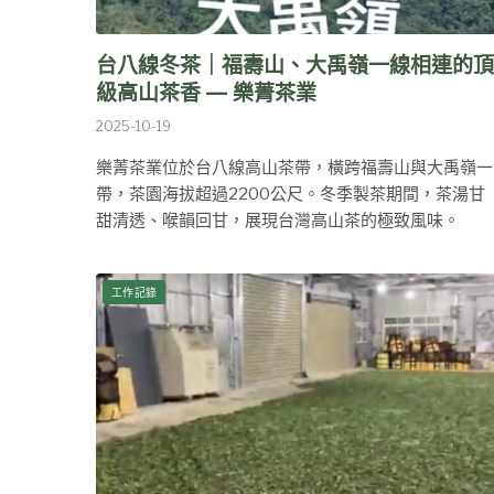
台八線冬茶｜福壽山、大禹嶺一線相連的頂
級高山茶香 — 樂菁茶業
2025-10-19
樂菁茶業位於台八線高山茶帶，橫跨福壽山與大禹嶺一
帶，茶園海拔超過2200公尺。冬季製茶期間，茶湯甘
甜清透、喉韻回甘，展現台灣高山茶的極致風味。
工作記錄