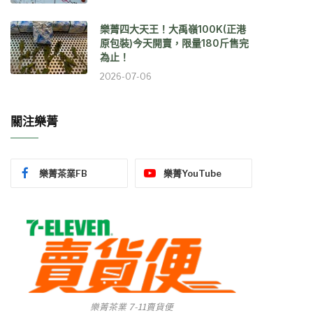
樂菁四大天王！大禹嶺100K(正港
原包裝)今天開賣，限量180斤售完
為止！
2026-07-06
關注樂菁
樂菁茶業FB
樂菁YouTube
樂菁茶業 7-11賣貨便