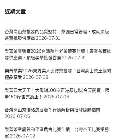
近期文章
台灣高山茶批發的品質堅持！茶園日常管理，成就頂級
茶葉批發供應商
2026-07-31
樂菁茶業榮獲2026台灣陳年老茶競賽佳績！專業茶葉批
發供應商，頂級老茶批發首選
2026-07-31
樂菁茶業2026東方美人比賽茶批發：台灣高山茶王級的
極品享受
2026-07-08
樂菁四大天王！大禹嶺100K(正港原包裝)今天開賣，限
量180斤售完為止！
2026-07-06
台灣高山茶價格怎麼看？行情解析與批發採購指南
2026-07-06
樂菁茶業慶賀和平區農會比賽佳績！台灣茶王比賽常勝
軍
2026-07-02